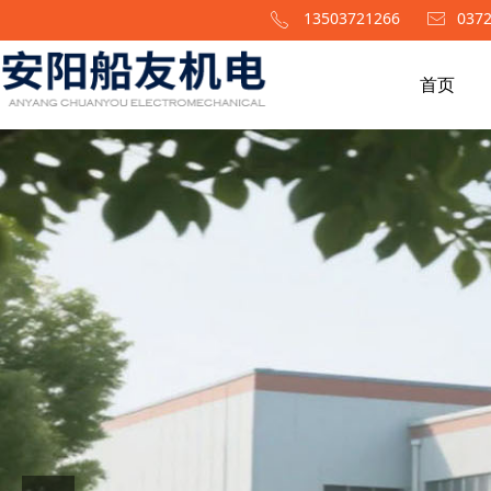
13503721266 03721
ꂘ
ꂅ
首页