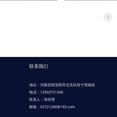
<
1
联系我们
地址：河南安阳安阳市北关区程寸营南段
电话：13503721266
联系人：宋经理
邮箱：03721266@163.com