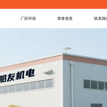
厂区环境
荣誉资质
联系我
统 赋能现代