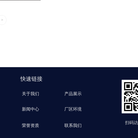
>
快速链接
关于我们
产品展示
新闻中心
厂区环境
扫码访
荣誉资质
联系我们