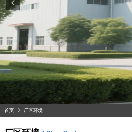
首页
ꄲ
厂区环境