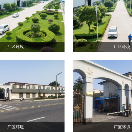
厂区环境
厂区环境
厂区环境
厂区环境