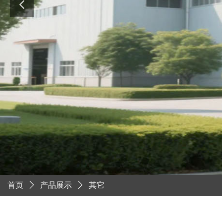
首页
ꄲ
产品展示
ꄲ
其它