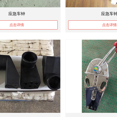
应急车钟
应急车
点击详情
点击详情