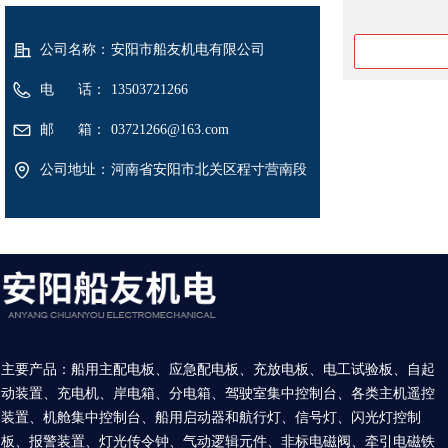
公司名称：
安阳市船友机电有限公司
电      话：
13503721266
邮      箱：
03721266@163.com
公司地址：
河南省安阳市北关区程寸营南段
主要产品：船用主配电板、应急配电板、充放电板、电工试验板、自起
动装置、充电机、岸电箱、分电箱、驾驶室集中控制台、各类主机遥控
装置、机舱集中控制台、船用启动器和航行灯、信号灯、闪光灯控制
板、报警装置、灯光传令钟、气动逻辑元件、非标电磁阀、牵引电磁铁