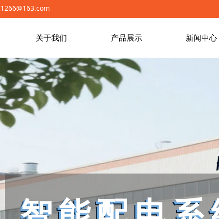
266@163.com
关于我们
产品展示
新闻中心