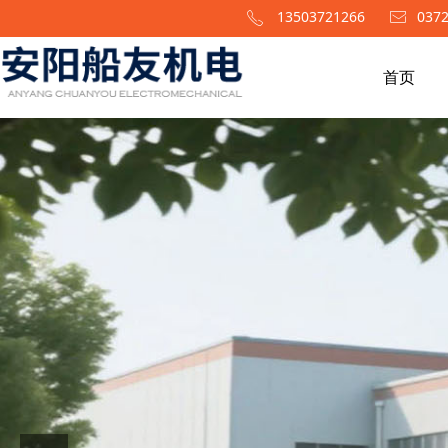
13503721266 03721
ꂘ
ꂅ
首页
船舶