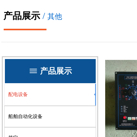
产品展示
/
其他
产品展示
ꁔ
配电设备
船舶自动化设备